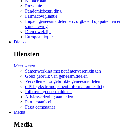
Kankerplan
Preventie
Pandemiebestrijding
Farmacovigilantie
Impact geneesmiddelen en zorgbeleid op patiënten en
samenleving
Dierenwelzijn
European topics
Diensten
Diensten
Meer weten
Samenwerking met patiëntenverenigingen
Goed gebruik van geneesmiddelen
Vervallen en ongebruikte geneesmiddelen
e-PIL (electronic patient information leaflet)
Info over geneesmiddelen
Adviesverlening aan leden
Partneraanbod
Fagg campagnes
Media
Media