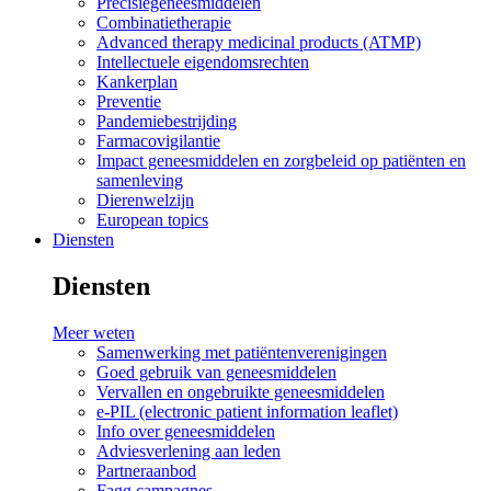
Precisiegeneesmiddelen
Combinatietherapie
Advanced therapy medicinal products (ATMP)
Intellectuele eigendomsrechten
Kankerplan
Preventie
Pandemiebestrijding
Farmacovigilantie
Impact geneesmiddelen en zorgbeleid op patiënten en
samenleving
Dierenwelzijn
European topics
Diensten
Diensten
Meer weten
Samenwerking met patiëntenverenigingen
Goed gebruik van geneesmiddelen
Vervallen en ongebruikte geneesmiddelen
e-PIL (electronic patient information leaflet)
Info over geneesmiddelen
Adviesverlening aan leden
Partneraanbod
Fagg campagnes