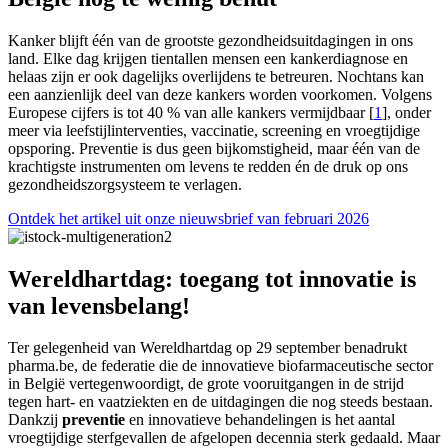
Kanker blijft één van de grootste gezondheidsuitdagingen in ons
land. Elke dag krijgen tientallen mensen een kankerdiagnose en
helaas zijn er ook dagelijks overlijdens te betreuren. Nochtans kan
een aanzienlijk deel van deze kankers worden voorkomen. Volgens
Europese cijfers is tot 40 % van alle kankers vermijdbaar [
1
], onder
meer via leefstijlinterventies, vaccinatie, screening en vroegtijdige
opsporing. Preventie is dus geen bijkomstigheid, maar één van de
krachtigste instrumenten om levens te redden én de druk op ons
gezondheidszorgsysteem te verlagen.
Ontdek het artikel uit onze nieuwsbrief van februari 2026
Wereldhartdag: toegang tot innovatie is
van levensbelang!
Ter gelegenheid van Wereldhartdag op 29 september benadrukt
pharma.be, de federatie die de innovatieve biofarmaceutische sector
in België vertegenwoordigt, de grote vooruitgangen in de strijd
tegen hart- en vaatziekten en de uitdagingen die nog steeds bestaan.
Dankzij
preventie
en innovatieve behandelingen is het aantal
vroegtijdige sterfgevallen de afgelopen decennia sterk gedaald. Maar