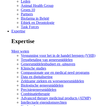
Leden
Animal Health Group
Groep.10
Partners
Biofarma in België
Ethiek en Deontologie
Task Forces
Expertise
Expertise
Meer weten
Vergunning voor het in de handel brengen (VHB)
Terugbetaling van geneesmiddelen
Geneesmiddelenbudget en -uitgaven
Klinische studies
Compassionate use en medical need programs
Data en digitalisering
Zeldzame ziekten en weesgeneesmiddelen
Biologische geneesmiddelen
Precisiegeneesmiddelen
Combinatietherapie
Advanced therapy medicinal products (ATMP)
Intellectuele eigendomsrechten