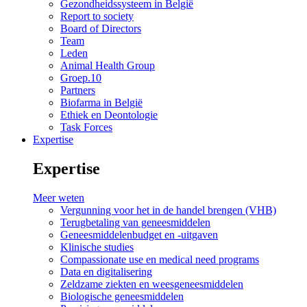
Gezondheidssysteem in België
Report to society
Board of Directors
Team
Leden
Animal Health Group
Groep.10
Partners
Biofarma in België
Ethiek en Deontologie
Task Forces
Expertise
Expertise
Meer weten
Vergunning voor het in de handel brengen (VHB)
Terugbetaling van geneesmiddelen
Geneesmiddelenbudget en -uitgaven
Klinische studies
Compassionate use en medical need programs
Data en digitalisering
Zeldzame ziekten en weesgeneesmiddelen
Biologische geneesmiddelen